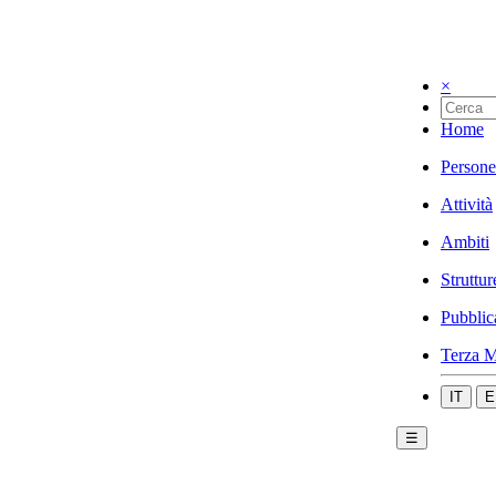
×
Home
Persone
Attività
Ambiti
Struttur
Pubblic
Terza M
IT
E
☰