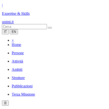
|
Expertise & Skills
unimi.it
IT
EN
×
Home
Persone
Attività
Ambiti
Strutture
Pubblicazioni
Terza Missione
☰