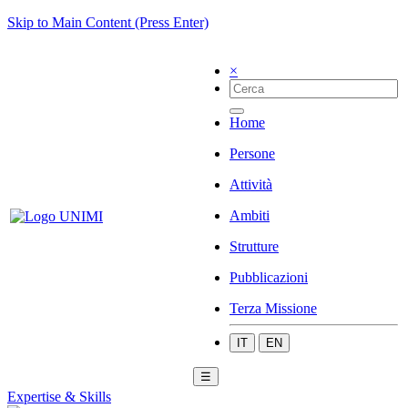
Skip to Main Content (Press Enter)
×
Home
Persone
Attività
Ambiti
Strutture
Pubblicazioni
Terza Missione
IT
EN
☰
Expertise & Skills