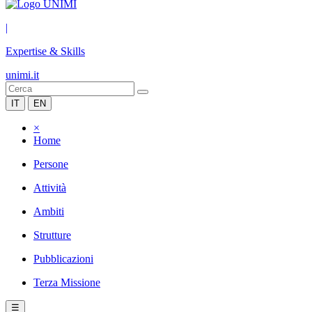
|
Expertise & Skills
unimi.it
IT
EN
×
Home
Persone
Attività
Ambiti
Strutture
Pubblicazioni
Terza Missione
☰