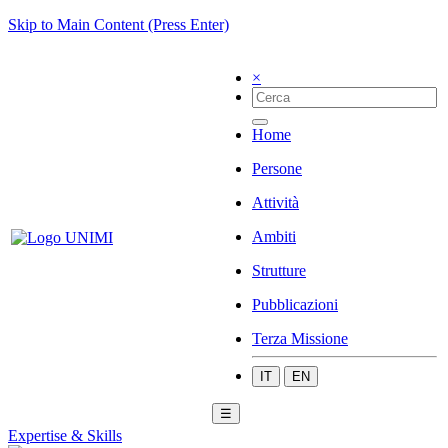
Skip to Main Content (Press Enter)
×
Home
Persone
Attività
Ambiti
Strutture
Pubblicazioni
Terza Missione
IT
EN
☰
Expertise & Skills