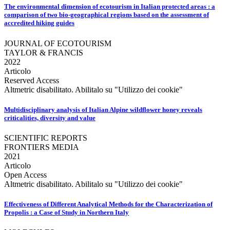
The environmental dimension of ecotourism in Italian protected areas : a
comparison of two bio-geographical regions based on the assessment of
accredited hiking guides
JOURNAL OF ECOTOURISM
TAYLOR & FRANCIS
2022
Articolo
Reserved Access
Altmetric disabilitato. Abilitalo su "Utilizzo dei cookie"
Multidisciplinary analysis of Italian Alpine wildflower honey reveals
criticalities, diversity and value
SCIENTIFIC REPORTS
FRONTIERS MEDIA
2021
Articolo
Open Access
Altmetric disabilitato. Abilitalo su "Utilizzo dei cookie"
Effectiveness of Different Analytical Methods for the Characterization of
Propolis : a Case of Study in Northern Italy