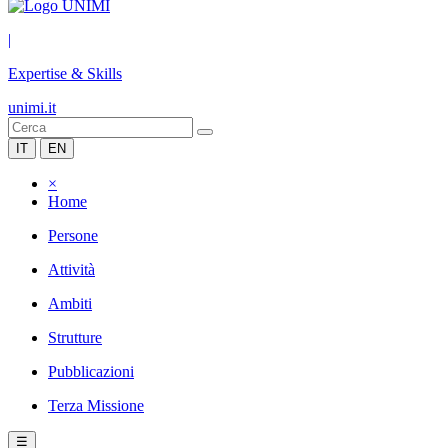
|
Expertise & Skills
unimi.it
IT
EN
×
Home
Persone
Attività
Ambiti
Strutture
Pubblicazioni
Terza Missione
☰