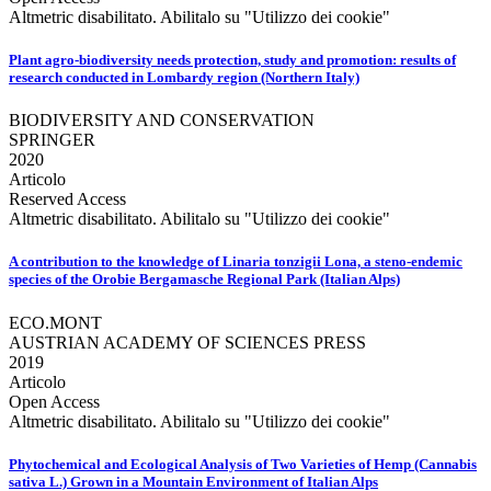
Altmetric disabilitato. Abilitalo su "Utilizzo dei cookie"
Plant agro-biodiversity needs protection, study and promotion: results of
research conducted in Lombardy region (Northern Italy)
BIODIVERSITY AND CONSERVATION
SPRINGER
2020
Articolo
Reserved Access
Altmetric disabilitato. Abilitalo su "Utilizzo dei cookie"
A contribution to the knowledge of Linaria tonzigii Lona, a steno-endemic
species of the Orobie Bergamasche Regional Park (Italian Alps)
ECO.MONT
AUSTRIAN ACADEMY OF SCIENCES PRESS
2019
Articolo
Open Access
Altmetric disabilitato. Abilitalo su "Utilizzo dei cookie"
Phytochemical and Ecological Analysis of Two Varieties of Hemp (Cannabis
sativa L.) Grown in a Mountain Environment of Italian Alps