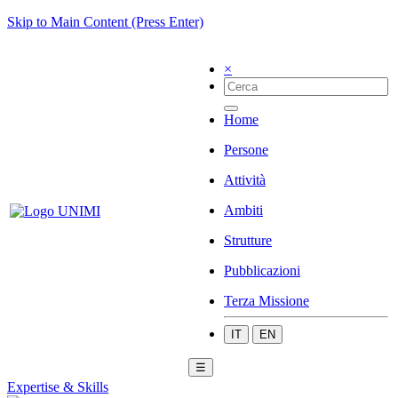
Skip to Main Content (Press Enter)
×
Home
Persone
Attività
Ambiti
Strutture
Pubblicazioni
Terza Missione
IT
EN
☰
Expertise & Skills