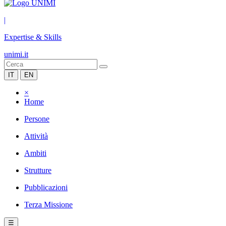
|
Expertise & Skills
unimi.it
IT
EN
×
Home
Persone
Attività
Ambiti
Strutture
Pubblicazioni
Terza Missione
☰