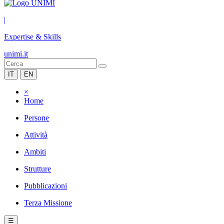
|
Expertise & Skills
unimi.it
IT
EN
×
Home
Persone
Attività
Ambiti
Strutture
Pubblicazioni
Terza Missione
☰