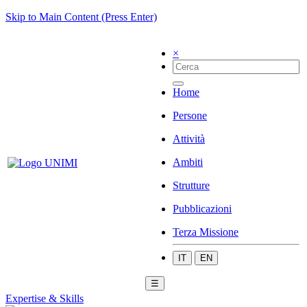
Skip to Main Content (Press Enter)
×
Home
Persone
Attività
Ambiti
Strutture
Pubblicazioni
Terza Missione
IT
EN
☰
Expertise & Skills