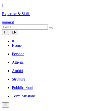
|
Expertise & Skills
unimi.it
IT
EN
×
Home
Persone
Attività
Ambiti
Strutture
Pubblicazioni
Terza Missione
☰