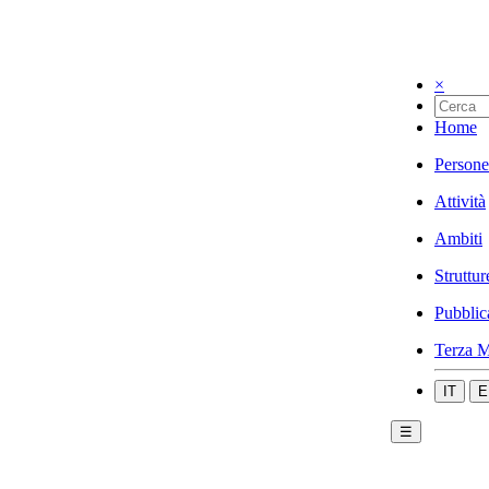
×
Home
Persone
Attività
Ambiti
Struttur
Pubblic
Terza M
IT
E
☰