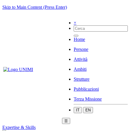
Skip to Main Content (Press Enter)
×
Home
Persone
Attività
Ambiti
Strutture
Pubblicazioni
Terza Missione
IT
EN
☰
Expertise & Skills