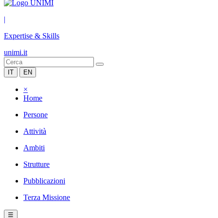
|
Expertise & Skills
unimi.it
IT
EN
×
Home
Persone
Attività
Ambiti
Strutture
Pubblicazioni
Terza Missione
☰