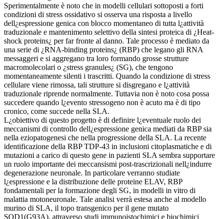
Sperimentalmente è noto che in modelli cellulari sottoposti a forti
condizioni di stress ossidativo si osserva una risposta a livello
dell¿espressione genica con blocco momentaneo di tutta l¿attività
traduzionale e mantenimento selettivo della sintesi proteica di ¿Heat-
shock proteins¿ per far fronte al danno. Tale processo è mediato da
una serie di ¿RNA-binding proteins¿ (RBP) che legano gli RNA
messaggeri e si aggregano tra loro formando grosse strutture
macromolecolari o ¿stress granules¿ (SG), che tengono
momentaneamente silenti i trascritti. Quando la condizione di stress
cellulare viene rimossa, tali strutture si disgregano e l¿attività
traduzionale riprende normalmente. Tuttavia non è noto cosa possa
succedere quando l¿evento stressogeno non è acuto ma è di tipo
cronico, come succede nella SLA.
L¿obiettivo di questo progetto è di definire l¿eventuale ruolo dei
meccanismi di controllo dell¿espressione genica mediati da RBP sia
nella eziopatogenesi che nella progressione della SLA. La recente
identificazione della RBP TDP-43 in inclusioni citoplasmatiche e di
mutazioni a carico di questo gene in pazienti SLA sembra supportare
un ruolo importante dei meccansismi post-trascrizionali nell¿indurre
degenerazione neuronale. In particolare verranno studiate
l¿espressione e la distribuzione delle proteine ELAV, RBP
fondamentali per la formazione degli SG, in modelli in vitro di
malattia motoneuronale. Tale analisi verrà estesa anche al modello
murino di SLA, il topo transgenico per il gene mutato
SOD1(G93A), attraverso studi immunoistochimici e biochimici