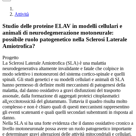
Attività
Studio delle proteine ELAV in modelli cellulari e
animali di neurodegenerazione motoneurale:
possibile ruolo patogenetico nella Sclerosi Laterale
Amiotrofica?
Progetto
La Sclerosi Laterale Amiotrofica (SLA) è una malattia
neurodegenerativa altamente invalidante e fatale che colpisce in
modo selettivo i motoneuroni del sistema cortico-spinale e quelli
spinali. Gli studi genetici e su modelli cellulari e animali di SLA
hanno permesso di definire molti meccanismi di patogenesi della
malattia, dal danno ossidativo a gravi disfunzioni del trasporto
assonale, dalla formazione di aggregati proteici citoplasmatici
all¿eccitotossicità del glutammato. Tuttavia il quadro risulta molto
complesso e non è chiaro quali di questi meccanismi rappresentino
gli eventi scatenanti e quali quelli secondari subentranti in risposta al
danno.
Nella SLA si ha una forte evidenza che il danno ossidativo cronico a
livello motoneuronale possa avere un ruolo patogenetico importante
e determinare gravi alterazioni delle attività mitocondriali e cellulari.