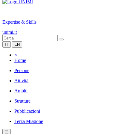
|
Expertise & Skills
unimi.it
IT
EN
×
Home
Persone
Attività
Ambiti
Strutture
Pubblicazioni
Terza Missione
☰