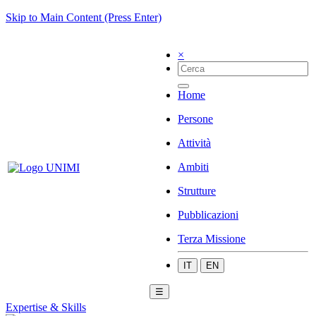
Skip to Main Content (Press Enter)
×
Home
Persone
Attività
Ambiti
Strutture
Pubblicazioni
Terza Missione
IT
EN
☰
Expertise & Skills