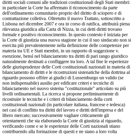
diritti sociali comuni alle tradizioni costituzionali degli Stati membri:
in particolare la Corte ha affermato il riconoscimento da parte
dell'ordinamento comunitario proprio del diritto di sciopero e di
contrattazione colletiva. Oltretutto il nuovo Trattato, sottoscritto a
Lisbona nel dicembre 2007 e ora in corso di ratifica, attribuirà piena
rilevanza giuridica alla Carta di Nizza, in cui detti diritti trovano
formale e positivo riconoscimento. In questo contesto è iniziata per
la Corte di giustizia una nuova stagione in cui il suo sindacato non si
esercita più prevalentemente nella definizione delle competenze per
materia tra UE e Stati membri, in un rapporto di soggezione v.
esenzione, bensì nel bilanciamento tra diritti di pari rango giuridico
naturalmente destinati a confliggere tra loro. A tal fine le esperienze
delle giurisprudenze delle Corti costituzionali nazionali in materia di
bilanciamento di diritti e le ricostruzioni sistenatiche della dottrina al
riguardo possono offrire ai giudici di Lussemburgo un valido (se
non indispensabile) ausilio per edificare criteri e tecniche di
bilanciamento nel nuovo sistema "costituzionale" articolato su più
livelli ordinamentali. La ricerca si propone preliminarmente di
ricostruire le tecniche e i criteri di bilanciamento della corti
costituzionali nazionali (in particolare italiana, francese e tedesca)
nei casi di conflitto tra diritti del lavoro e diritti dell'impresa e del
libero mercato; successivamente vagliare criticamente gli
orientamenti che sta elaborando la Corte di giustizia al riguardo,
verificando come e se le esperienze delle Corti nazionali stiano
contribuendo alla formazione di questi e ne siano a loro volta