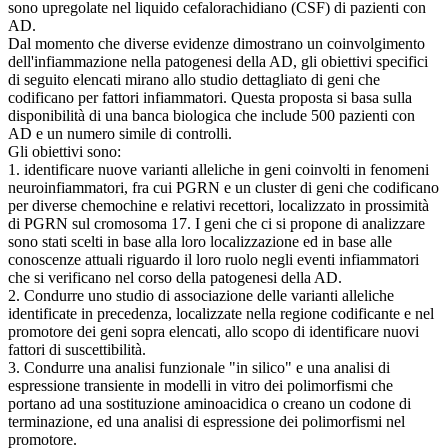
sono upregolate nel liquido cefalorachidiano (CSF) di pazienti con
AD.
Dal momento che diverse evidenze dimostrano un coinvolgimento
dell'infiammazione nella patogenesi della AD, gli obiettivi specifici
di seguito elencati mirano allo studio dettagliato di geni che
codificano per fattori infiammatori. Questa proposta si basa sulla
disponibilità di una banca biologica che include 500 pazienti con
AD e un numero simile di controlli.
Gli obiettivi sono:
1. identificare nuove varianti alleliche in geni coinvolti in fenomeni
neuroinfiammatori, fra cui PGRN e un cluster di geni che codificano
per diverse chemochine e relativi recettori, localizzato in prossimità
di PGRN sul cromosoma 17. I geni che ci si propone di analizzare
sono stati scelti in base alla loro localizzazione ed in base alle
conoscenze attuali riguardo il loro ruolo negli eventi infiammatori
che si verificano nel corso della patogenesi della AD.
2. Condurre uno studio di associazione delle varianti alleliche
identificate in precedenza, localizzate nella regione codificante e nel
promotore dei geni sopra elencati, allo scopo di identificare nuovi
fattori di suscettibilità.
3. Condurre una analisi funzionale "in silico" e una analisi di
espressione transiente in modelli in vitro dei polimorfismi che
portano ad una sostituzione aminoacidica o creano un codone di
terminazione, ed una analisi di espressione dei polimorfismi nel
promotore.