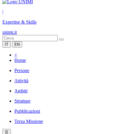
|
Expertise & Skills
unimi.it
IT
EN
×
Home
Persone
Attività
Ambiti
Strutture
Pubblicazioni
Terza Missione
☰