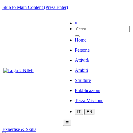
Skip to Main Content (Press Enter)
×
Home
Persone
Attività
Ambiti
Strutture
Pubblicazioni
Terza Missione
IT
EN
☰
Expertise & Skills