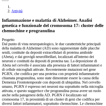
Attività
Infiammazione e malattia di Alzheimer. Analisi
genetica e funzionale del cromosoma 17: cluster delle
chemochine e progranulina
Progetto
Dal punto di vista neuropatologico, le due caratteristiche principali
della malattia di Alzheimer (AD) sono rappresentate dalle placche
senili, costituite da depositi extracellulari di proteina amiloide
(Abeta), e dai grovigli neurofibrillari, localizzati all'interno dei
neuroni e costituiti da depositi di proteina tau. La deposizione di
Abeta nel cervello è associata alla presenza di fattori infiammatori e
di cellule microgliali attivate. Recentemente mutazioni nel gene
PGRN, che codifica per una proteina con proprietà infiammatorie
chiamata progranulina, sono state dimostrate essere la causa della
Demenza Frontotemporale con depositi di ubiquitina. Nel cervello
umano, PGRN è espresso nei neuroni ma soprattutto nella microglia
attivata, e questo suggerisce che progranulina possa avere un ruolo
anche nella patogenesi della AD. PGRN è localizzato sul
cromosoma 17, in prossimità di un cluster di geni che codifica per
diversi fattori infiammatori, soprattutto chemochine. Le chemochine