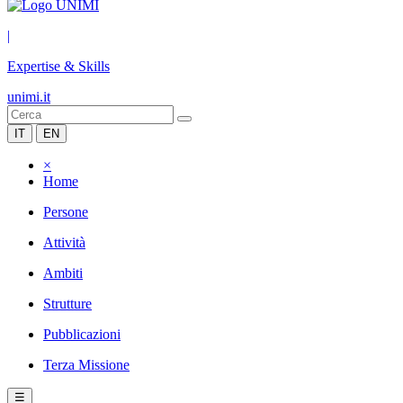
|
Expertise & Skills
unimi.it
IT
EN
×
Home
Persone
Attività
Ambiti
Strutture
Pubblicazioni
Terza Missione
☰