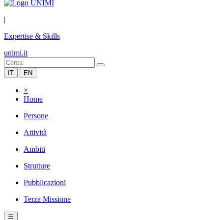
|
Expertise & Skills
unimi.it
IT
EN
×
Home
Persone
Attività
Ambiti
Strutture
Pubblicazioni
Terza Missione
☰