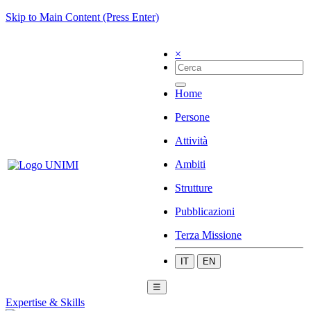
Skip to Main Content (Press Enter)
×
Home
Persone
Attività
Ambiti
Strutture
Pubblicazioni
Terza Missione
IT
EN
☰
Expertise & Skills