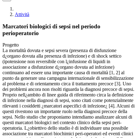
Attività
Marcatori biologici di sepsi nel periodo
perioperatorio
Progetto
La mortalità dovuta e sepsi severa (presenza di disfunzione
d¿organo dovuta alla presenza di infezione) e di shock settico
(ipotensione non reversibile con l¿infusione di liquidi in
associazione a disfunzione d¿organo dovuta ad infezione)
continuano ad essere una importante causa di mortalità [1, 2] al
punto da generare una campagna internazionale di sensibilizzazione
al problema e di orientamento circa il trattamento precoce [3]. Uno
dei problemi ancora non risolti riguarda la diagnosi precoce di sepsi.
Proprio nell¿ambito di linee guida di riferimento circa la definizione
di infezione nella diagnosi di sepsi, sono citati come potenzialmente
rilevanti i cosiddetti ¿marcatori aspecifici di infezione¿ [4]. Alcuni di
questi rivestono un importante ruolo nella diagnosi precoce della
sepsi. Nello studio che proponiamo intendiamo analizzare alcuni di
questi marcatori biologici nel contesto clinico della sepsi peri-
operatoria. L¿obiettivo dello studio è di individuare una possibile
associazione tra marcatori biochimici peri-operatori ed eventi clinici