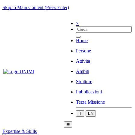
Skip to Main Content (Press Enter)
×
Home
Persone
Attività
Ambiti
Strutture
Pubblicazioni
Terza Missione
IT
EN
☰
Expertise & Skills