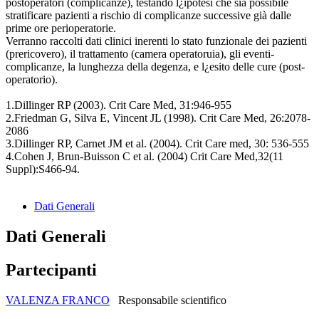
postoperatori (complicanze), testando l¿ipotesi che sia possibile
stratificare pazienti a rischio di complicanze successive già dalle
prime ore perioperatorie.
Verranno raccolti dati clinici inerenti lo stato funzionale dei pazienti
(prericovero), il trattamento (camera operatoruia), gli eventi-
complicanze, la lunghezza della degenza, e l¿esito delle cure (post-
operatorio).
1.Dillinger RP (2003). Crit Care Med, 31:946-955
2.Friedman G, Silva E, Vincent JL (1998). Crit Care Med, 26:2078-
2086
3.Dillinger RP, Carnet JM et al. (2004). Crit Care med, 30: 536-555
4.Cohen J, Brun-Buisson C et al. (2004) Crit Care Med,32(11
Suppl):S466-94.
Dati Generali
Dati Generali
Partecipanti
VALENZA FRANCO
Responsabile scientifico