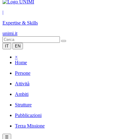
|
Expertise & Skills
unimi.it
IT
EN
×
Home
Persone
Attività
Ambiti
Strutture
Pubblicazioni
Terza Missione
☰