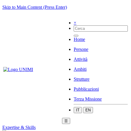
Skip to Main Content (Press Enter)
×
Home
Persone
Attività
Ambiti
Strutture
Pubblicazioni
Terza Missione
IT
EN
☰
Expertise & Skills