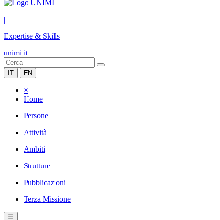
|
Expertise & Skills
unimi.it
IT
EN
×
Home
Persone
Attività
Ambiti
Strutture
Pubblicazioni
Terza Missione
☰