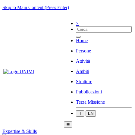
Skip to Main Content (Press Enter)
×
Home
Persone
Attività
Ambiti
Strutture
Pubblicazioni
Terza Missione
IT
EN
☰
Expertise & Skills