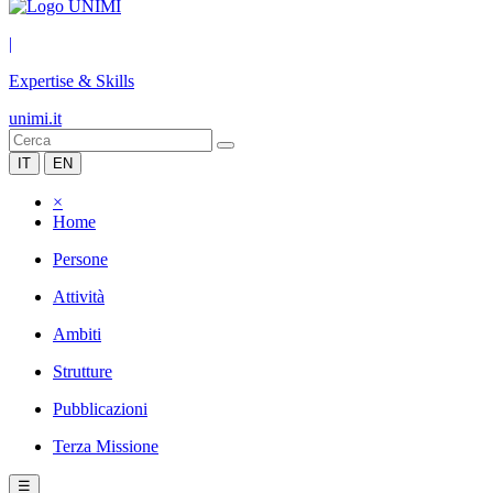
|
Expertise & Skills
unimi.it
IT
EN
×
Home
Persone
Attività
Ambiti
Strutture
Pubblicazioni
Terza Missione
☰