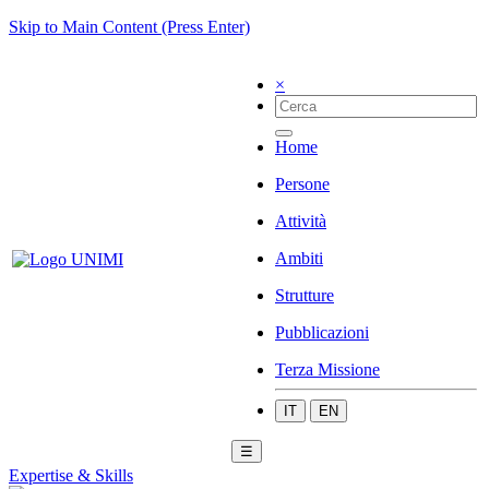
Skip to Main Content (Press Enter)
×
Home
Persone
Attività
Ambiti
Strutture
Pubblicazioni
Terza Missione
IT
EN
☰
Expertise & Skills