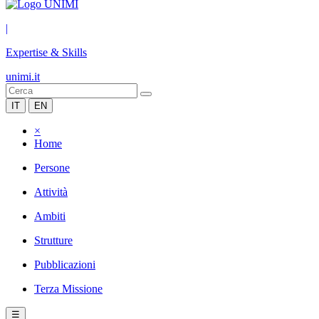
|
Expertise & Skills
unimi.it
IT
EN
×
Home
Persone
Attività
Ambiti
Strutture
Pubblicazioni
Terza Missione
☰