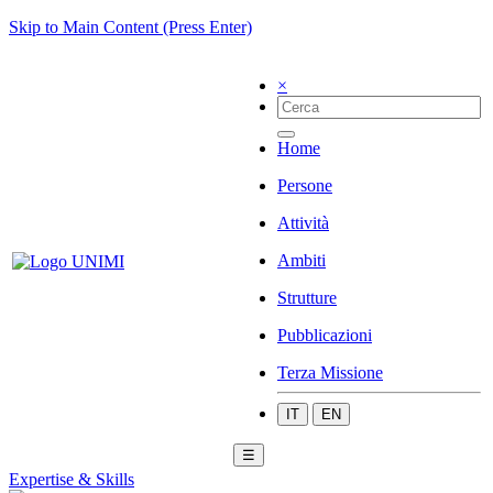
Skip to Main Content (Press Enter)
×
Home
Persone
Attività
Ambiti
Strutture
Pubblicazioni
Terza Missione
IT
EN
☰
Expertise & Skills