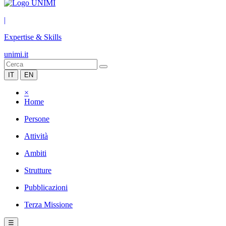
|
Expertise & Skills
unimi.it
IT
EN
×
Home
Persone
Attività
Ambiti
Strutture
Pubblicazioni
Terza Missione
☰