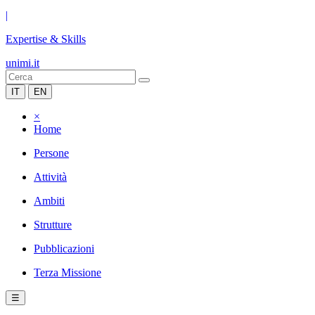
|
Expertise & Skills
unimi.it
IT
EN
×
Home
Persone
Attività
Ambiti
Strutture
Pubblicazioni
Terza Missione
☰