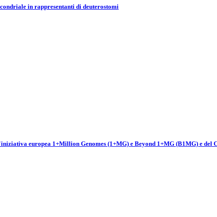
ocondriale in rappresentanti di deuterostomi
dell'iniziativa europea 1+Million Genomes (1+MG) e Beyond 1+MG (B1MG) e del C