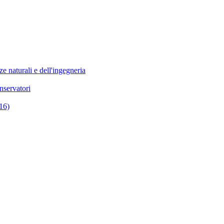
e naturali e dell'ingegneria
nservatori
16)