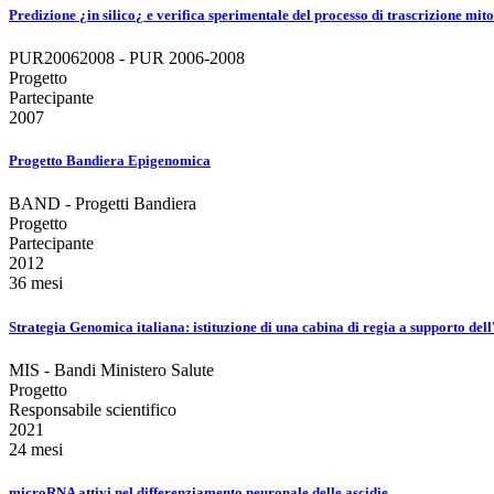
Predizione ¿in silico¿ e verifica sperimentale del processo di trascrizione mit
PUR20062008 - PUR 2006-2008
Progetto
Partecipante
2007
Progetto Bandiera Epigenomica
BAND - Progetti Bandiera
Progetto
Partecipante
2012
36 mesi
Strategia Genomica italiana: istituzione di una cabina di regia a supporto 
MIS - Bandi Ministero Salute
Progetto
Responsabile scientifico
2021
24 mesi
microRNA attivi nel differenziamento neuronale delle ascidie