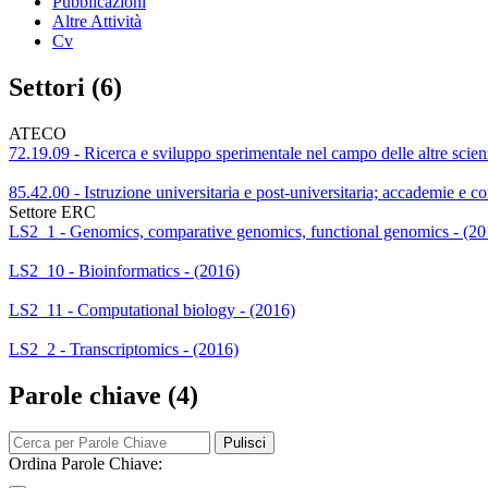
Pubblicazioni
Altre Attività
Cv
Settori (6)
ATECO
72.19.09 - Ricerca e sviluppo sperimentale nel campo delle altre scienz
85.42.00 - Istruzione universitaria e post-universitaria; accademie e co
Settore ERC
LS2_1 - Genomics, comparative genomics, functional genomics - (20
LS2_10 - Bioinformatics - (2016)
LS2_11 - Computational biology - (2016)
LS2_2 - Transcriptomics - (2016)
Parole chiave (4)
Pulisci
Ordina Parole Chiave: