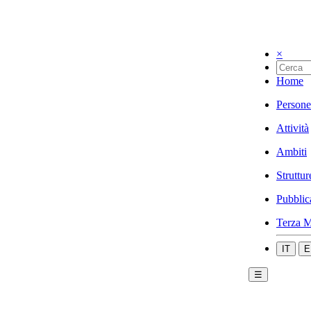
×
Home
Persone
Attività
Ambiti
Struttur
Pubblic
Terza M
IT
E
☰