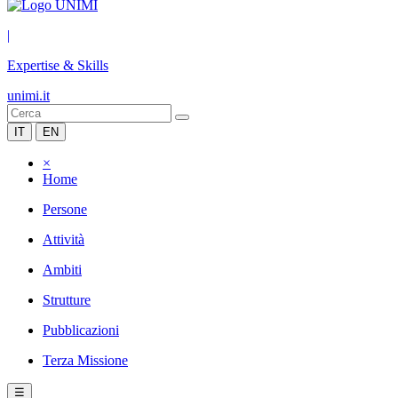
|
Expertise & Skills
unimi.it
IT
EN
×
Home
Persone
Attività
Ambiti
Strutture
Pubblicazioni
Terza Missione
☰