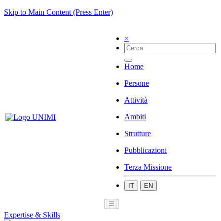
Skip to Main Content (Press Enter)
×
Home
Persone
Attività
Ambiti
Strutture
Pubblicazioni
Terza Missione
IT
EN
☰
Expertise & Skills