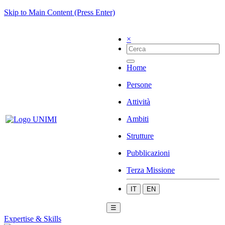
Skip to Main Content (Press Enter)
×
Home
Persone
Attività
Ambiti
Strutture
Pubblicazioni
Terza Missione
IT
EN
☰
Expertise & Skills