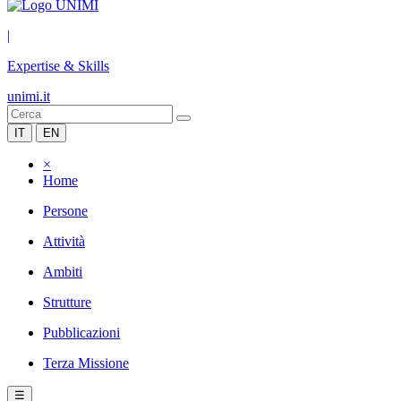
|
Expertise & Skills
unimi.it
IT
EN
×
Home
Persone
Attività
Ambiti
Strutture
Pubblicazioni
Terza Missione
☰