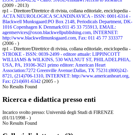
(2009 - 2013)
rp1 – Direttore/Direttrice di rivista, collana editoriale, enciclopedia -
ACTA NEUROLOGICA SCANDINAVICA - ISSN: 0001-6314 -
Blackwell Munksgaard:PO Box 2148, Periodicals Department, DK-
1016 Copenhagen K Denmark:011 45 33 755913, EMAIL:
agentservices@oxon.blackwellpublishing.com, INTERNET:
http://www.blackwellmunksgaard.com, Fax: 011 45 77 333377
(2006 - )
rp1 – Direttore/Direttrice di rivista, collana editoriale, enciclopedia -
STROKE - ISSN: 0039-2499 - editore attuale: LIPPINCOTT
WILLIAMS & WILKINS, 530 WALNUT ST, PHILADELPHIA,
USA, PA, 19106-3621 primo editore: American Heart
Association:7272 Greenville Avenue:Dallas, TX 75231:(800)242-
8721, (214)706-1310, INTERNET: http://www.americanheart.org,
Fax: (214)691-6342
(2005 - )
No Results Found
Ricerca e didattica presso enti
Incarico svolto presso:
Università degli Studi di FIRENZE
(01/11/1998 - )
No Results Found