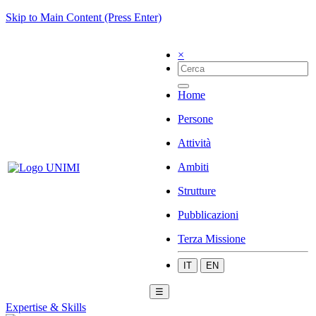
Skip to Main Content (Press Enter)
×
Home
Persone
Attività
Ambiti
Strutture
Pubblicazioni
Terza Missione
IT
EN
☰
Expertise & Skills