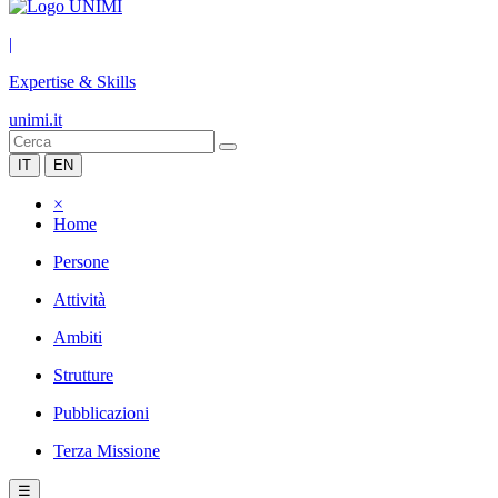
|
Expertise & Skills
unimi.it
IT
EN
×
Home
Persone
Attività
Ambiti
Strutture
Pubblicazioni
Terza Missione
☰