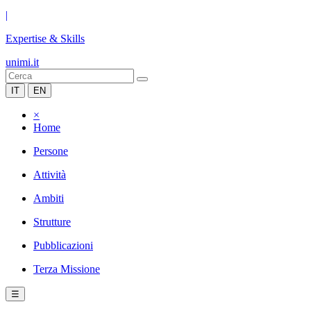
|
Expertise & Skills
unimi.it
IT
EN
×
Home
Persone
Attività
Ambiti
Strutture
Pubblicazioni
Terza Missione
☰