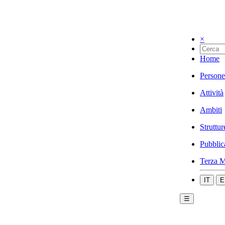
×
Home
Persone
Attività
Ambiti
Struttur
Pubblic
Terza M
IT
E
☰