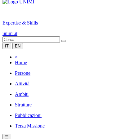
|
Expertise & Skills
unimi.it
IT
EN
×
Home
Persone
Attività
Ambiti
Strutture
Pubblicazioni
Terza Missione
☰