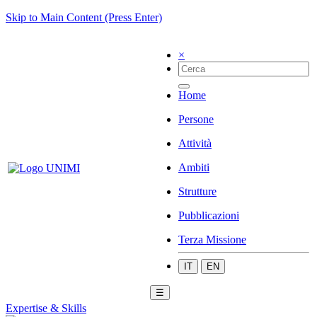
Skip to Main Content (Press Enter)
×
Home
Persone
Attività
Ambiti
Strutture
Pubblicazioni
Terza Missione
IT
EN
☰
Expertise & Skills