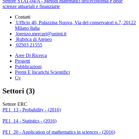
Settore STAT-04/A - Metodi matematici dell'economia e delle
scienze attuariali e finanziarie
Contatti
Ufficio 40, Palazzina Nuova, Via del conservatori n.7, 20122
Milano Italia
lorenzo.mercuri@unimi.it
Rubrica di Ateneo
02503 21555
Aree Di Ricerca
Progetti
Pubblicazioni
Premi E Incarichi Scientifici
Cv
Settori (3)
Settore ERC
PE1_13 - Probability - (2016)
PE1_14 - Statistics - (2016)
PE1_20 - Application of mathematics in sciences - (2016)