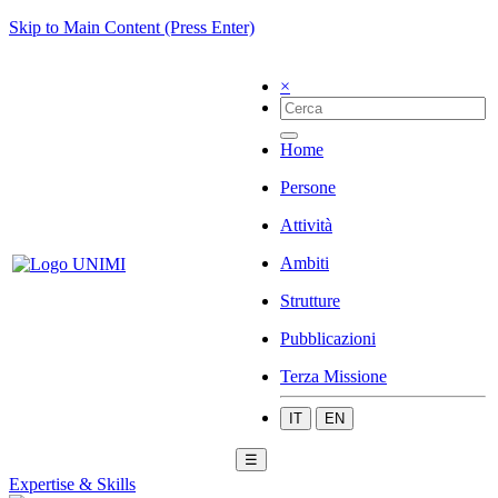
Skip to Main Content (Press Enter)
×
Home
Persone
Attività
Ambiti
Strutture
Pubblicazioni
Terza Missione
IT
EN
☰
Expertise & Skills