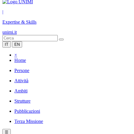
|
Expertise & Skills
unimi.it
IT
EN
×
Home
Persone
Attività
Ambiti
Strutture
Pubblicazioni
Terza Missione
☰