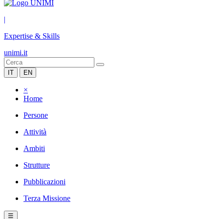
|
Expertise & Skills
unimi.it
IT
EN
×
Home
Persone
Attività
Ambiti
Strutture
Pubblicazioni
Terza Missione
☰