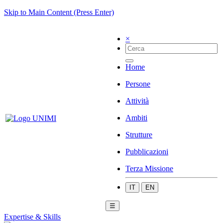
Skip to Main Content (Press Enter)
×
Home
Persone
Attività
Ambiti
Strutture
Pubblicazioni
Terza Missione
IT
EN
☰
Expertise & Skills