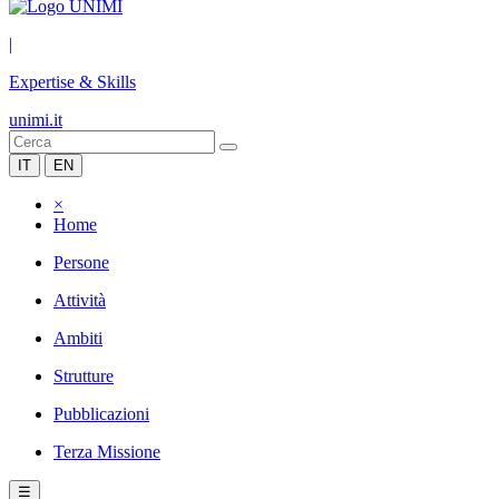
|
Expertise & Skills
unimi.it
IT
EN
×
Home
Persone
Attività
Ambiti
Strutture
Pubblicazioni
Terza Missione
☰