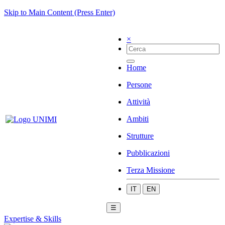
Skip to Main Content (Press Enter)
×
Home
Persone
Attività
Ambiti
Strutture
Pubblicazioni
Terza Missione
IT
EN
☰
Expertise & Skills