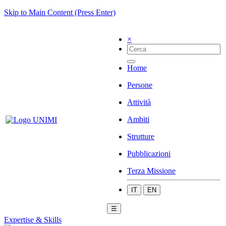
Skip to Main Content (Press Enter)
×
Home
Persone
Attività
Ambiti
Strutture
Pubblicazioni
Terza Missione
IT
EN
☰
Expertise & Skills