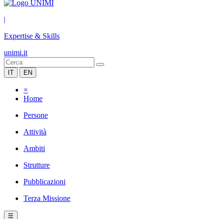
|
Expertise & Skills
unimi.it
IT
EN
×
Home
Persone
Attività
Ambiti
Strutture
Pubblicazioni
Terza Missione
☰