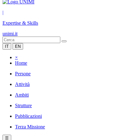
|
Expertise & Skills
unimi.it
IT
EN
×
Home
Persone
Attività
Ambiti
Strutture
Pubblicazioni
Terza Missione
☰