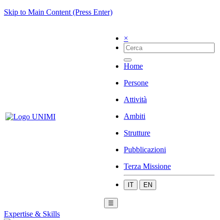
Skip to Main Content (Press Enter)
×
Home
Persone
Attività
Ambiti
Strutture
Pubblicazioni
Terza Missione
IT
EN
☰
Expertise & Skills