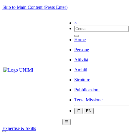
Skip to Main Content (Press Enter)
×
Home
Persone
Attività
Ambiti
Strutture
Pubblicazioni
Terza Missione
IT
EN
☰
Expertise & Skills