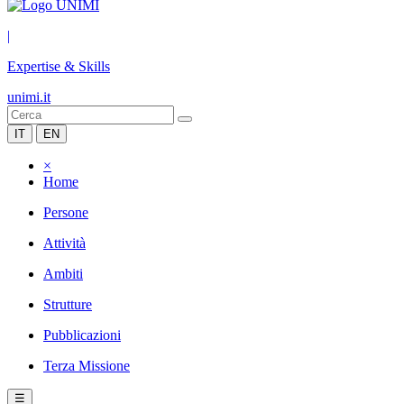
|
Expertise & Skills
unimi.it
IT
EN
×
Home
Persone
Attività
Ambiti
Strutture
Pubblicazioni
Terza Missione
☰