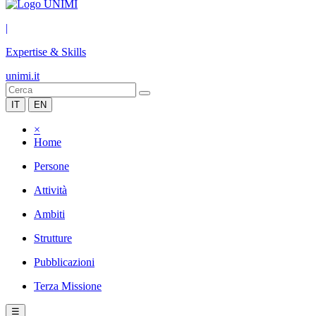
|
Expertise & Skills
unimi.it
IT
EN
×
Home
Persone
Attività
Ambiti
Strutture
Pubblicazioni
Terza Missione
☰