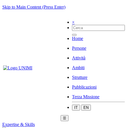
Skip to Main Content (Press Enter)
×
Home
Persone
Attività
Ambiti
Strutture
Pubblicazioni
Terza Missione
IT
EN
☰
Expertise & Skills