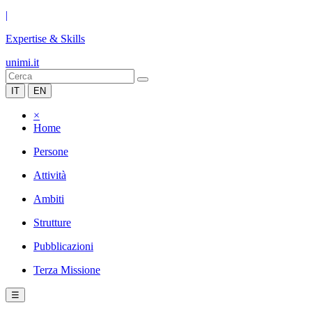
|
Expertise & Skills
unimi.it
IT
EN
×
Home
Persone
Attività
Ambiti
Strutture
Pubblicazioni
Terza Missione
☰