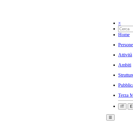
×
Home
Persone
Attività
Ambiti
Struttur
Pubblic
Terza M
IT
E
☰