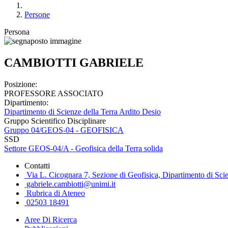
Persone
Persona
CAMBIOTTI GABRIELE
Posizione:
PROFESSORE ASSOCIATO
Dipartimento:
Dipartimento di Scienze della Terra Ardito Desio
Gruppo Scientifico Disciplinare
Gruppo 04/GEOS-04 - GEOFISICA
SSD
Settore GEOS-04/A - Geofisica della Terra solida
Contatti
Via L. Cicognara 7, Sezione di Geofisica, Dipartimento di Scie
gabriele.cambiotti@unimi.it
Rubrica di Ateneo
02503 18491
Aree Di Ricerca