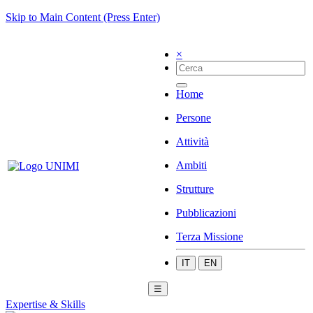
Skip to Main Content (Press Enter)
×
Home
Persone
Attività
Ambiti
Strutture
Pubblicazioni
Terza Missione
IT
EN
☰
Expertise & Skills