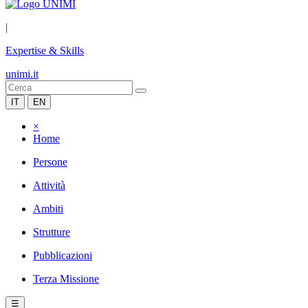
|
Expertise & Skills
unimi.it
IT
EN
×
Home
Persone
Attività
Ambiti
Strutture
Pubblicazioni
Terza Missione
☰