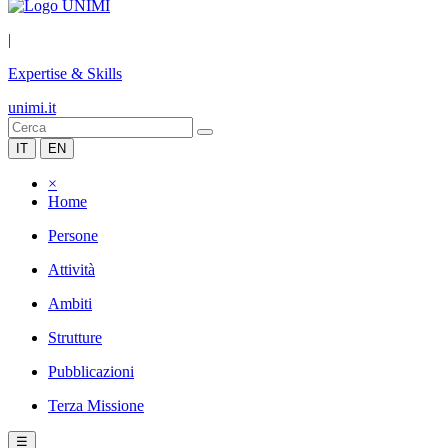
|
Expertise & Skills
unimi.it
IT
EN
×
Home
Persone
Attività
Ambiti
Strutture
Pubblicazioni
Terza Missione
☰