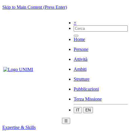
Skip to Main Content (Press Enter)
×
Home
Persone
Attività
Ambiti
Strutture
Pubblicazioni
Terza Missione
IT
EN
☰
Expertise & Skills