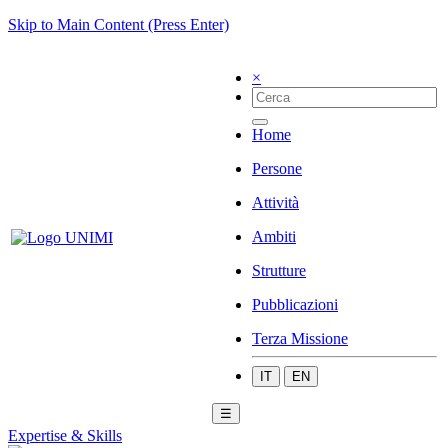
Skip to Main Content (Press Enter)
×
Home
Persone
Attività
Ambiti
Strutture
Pubblicazioni
Terza Missione
IT
EN
☰
Expertise & Skills