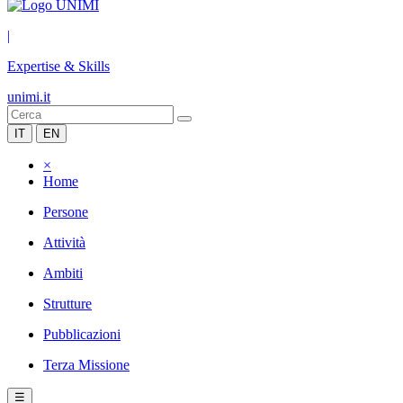
|
Expertise & Skills
unimi.it
IT
EN
×
Home
Persone
Attività
Ambiti
Strutture
Pubblicazioni
Terza Missione
☰