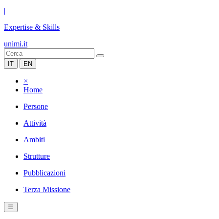
|
Expertise & Skills
unimi.it
IT
EN
×
Home
Persone
Attività
Ambiti
Strutture
Pubblicazioni
Terza Missione
☰