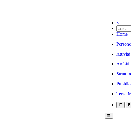
×
Home
Persone
Attività
Ambiti
Struttur
Pubblic
Terza M
IT
E
☰