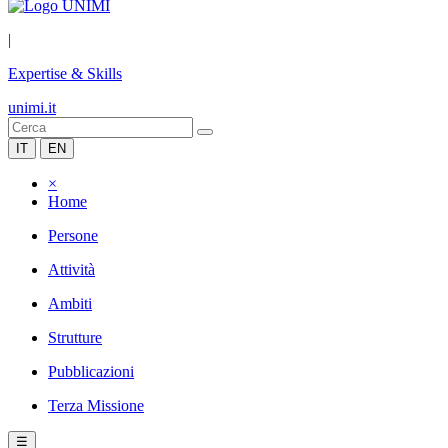
|
Expertise & Skills
unimi.it
IT
EN
×
Home
Persone
Attività
Ambiti
Strutture
Pubblicazioni
Terza Missione
☰