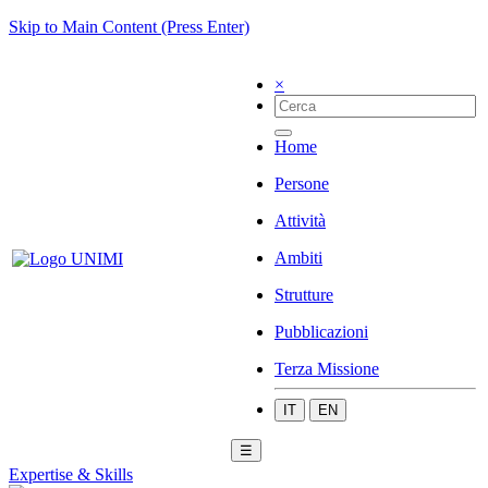
Skip to Main Content (Press Enter)
×
Home
Persone
Attività
Ambiti
Strutture
Pubblicazioni
Terza Missione
IT
EN
☰
Expertise & Skills