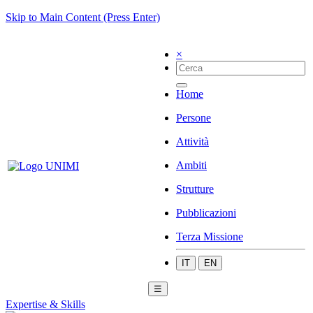
Skip to Main Content (Press Enter)
×
Home
Persone
Attività
Ambiti
Strutture
Pubblicazioni
Terza Missione
IT
EN
☰
Expertise & Skills