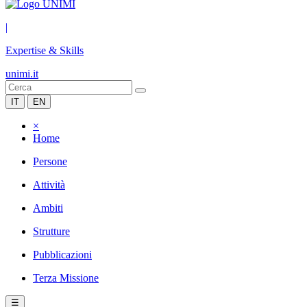
|
Expertise & Skills
unimi.it
IT
EN
×
Home
Persone
Attività
Ambiti
Strutture
Pubblicazioni
Terza Missione
☰