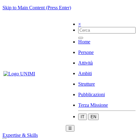
Skip to Main Content (Press Enter)
×
Home
Persone
Attività
Ambiti
Strutture
Pubblicazioni
Terza Missione
IT
EN
☰
Expertise & Skills