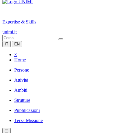
|
Expertise & Skills
unimi.it
IT
EN
×
Home
Persone
Attività
Ambiti
Strutture
Pubblicazioni
Terza Missione
☰