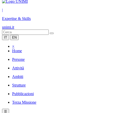
|
Expertise & Skills
unimi.it
IT
EN
×
Home
Persone
Attività
Ambiti
Strutture
Pubblicazioni
Terza Missione
☰