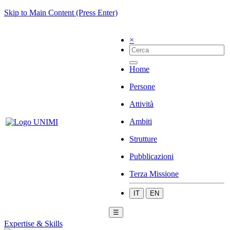
Skip to Main Content (Press Enter)
×
Home
Persone
Attività
Ambiti
Strutture
Pubblicazioni
Terza Missione
IT
EN
☰
Expertise & Skills