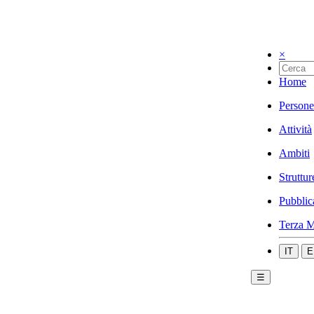
×
Home
Persone
Attività
Ambiti
Struttur
Pubblic
Terza M
IT
E
☰