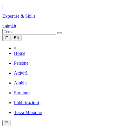
|
Expertise & Skills
unimi.it
IT
EN
×
Home
Persone
Attività
Ambiti
Strutture
Pubblicazioni
Terza Missione
☰