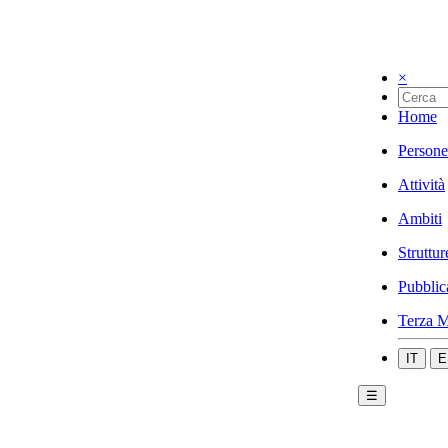
×
Home
Persone
Attività
Ambiti
Struttur
Pubblic
Terza M
IT
E
☰