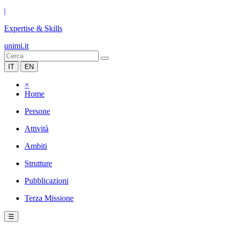
|
Expertise & Skills
unimi.it
IT
EN
×
Home
Persone
Attività
Ambiti
Strutture
Pubblicazioni
Terza Missione
☰