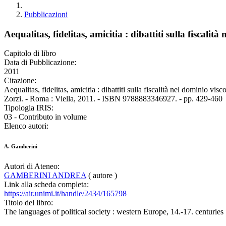
Pubblicazioni
Aequalitas, fidelitas, amicitia : dibattiti sulla fiscalit
Capitolo di libro
Data di Pubblicazione:
2011
Citazione:
Aequalitas, fidelitas, amicitia : dibattiti sulla fiscalità nel dominio v
Zorzi. - Roma : Viella, 2011. - ISBN 9788883346927. - pp. 429-460
Tipologia IRIS:
03 - Contributo in volume
Elenco autori:
A. Gamberini
Autori di Ateneo:
GAMBERINI ANDREA
( autore )
Link alla scheda completa:
https://air.unimi.it/handle/2434/165798
Titolo del libro:
The languages of political society : western Europe, 14.-17. centuries