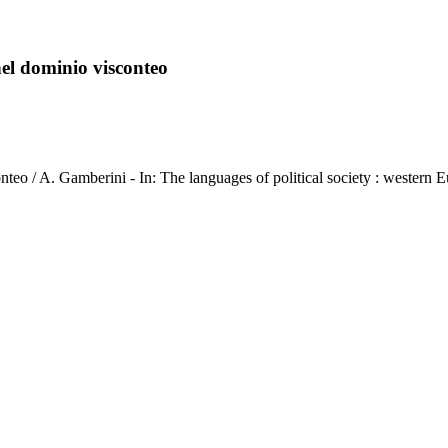
à nel dominio visconteo
isconteo / A. Gamberini - In: The languages of political society : western 