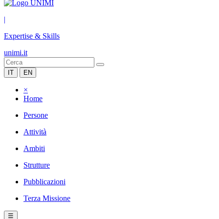
|
Expertise & Skills
unimi.it
IT
EN
×
Home
Persone
Attività
Ambiti
Strutture
Pubblicazioni
Terza Missione
☰