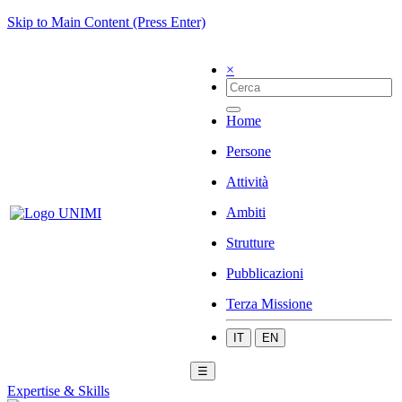
Skip to Main Content (Press Enter)
×
Home
Persone
Attività
Ambiti
Strutture
Pubblicazioni
Terza Missione
IT
EN
☰
Expertise & Skills