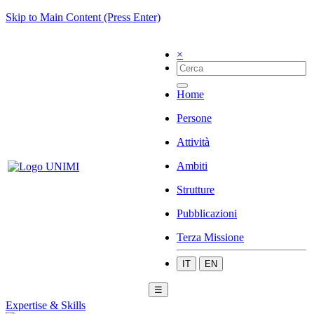
Skip to Main Content (Press Enter)
×
Home
Persone
Attività
Ambiti
Strutture
Pubblicazioni
Terza Missione
IT
EN
☰
Expertise & Skills