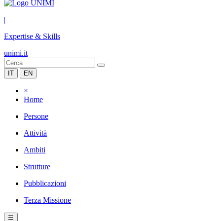
|
Expertise & Skills
unimi.it
IT
EN
×
Home
Persone
Attività
Ambiti
Strutture
Pubblicazioni
Terza Missione
☰