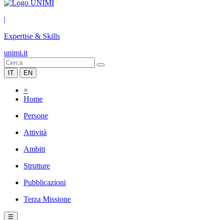
|
Expertise & Skills
unimi.it
IT
EN
×
Home
Persone
Attività
Ambiti
Strutture
Pubblicazioni
Terza Missione
☰