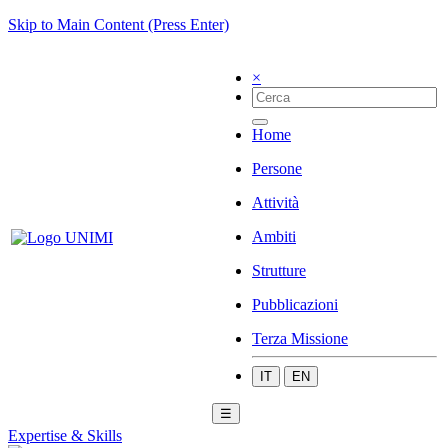
Skip to Main Content (Press Enter)
×
Home
Persone
Attività
Ambiti
Strutture
Pubblicazioni
Terza Missione
IT
EN
☰
Expertise & Skills