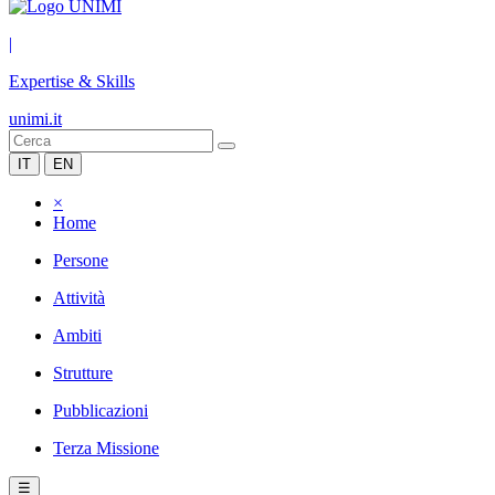
|
Expertise & Skills
unimi.it
IT
EN
×
Home
Persone
Attività
Ambiti
Strutture
Pubblicazioni
Terza Missione
☰