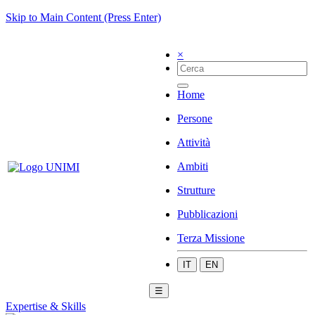
Skip to Main Content (Press Enter)
×
Home
Persone
Attività
Ambiti
Strutture
Pubblicazioni
Terza Missione
IT
EN
☰
Expertise & Skills