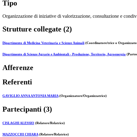
Tipo
Organizzazione di iniziative di valorizzazione, consultazione e condivi
Strutture collegate (2)
Dipartimento di Medicina Veterinaria e Scienze Animali
(Coordinatore/trice o Organizzator
Dipartimento di Scienze Agrarie e Ambientali - Produzione, Territorio, Agroenergia
(Partec
Afferenze
Referenti
GAVIGLIO ANNA ANTONIA MARIA
(Organizzatore/Organizzatrice)
Partecipanti (3)
CISLAGHI ALESSIO
(Relatore/Relatrice)
MAZZOCCHI CHIARA
(Relatore/Relatrice)