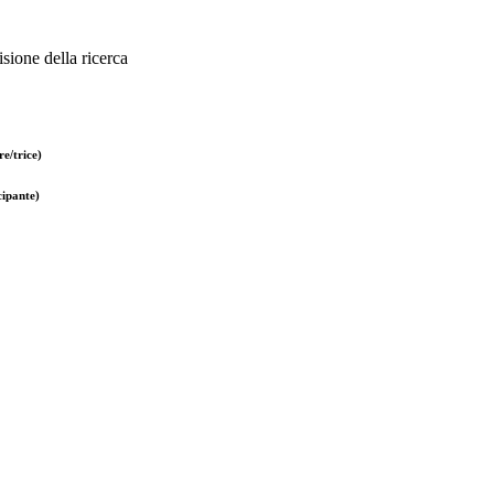
sione della ricerca
e/trice)
ipante)