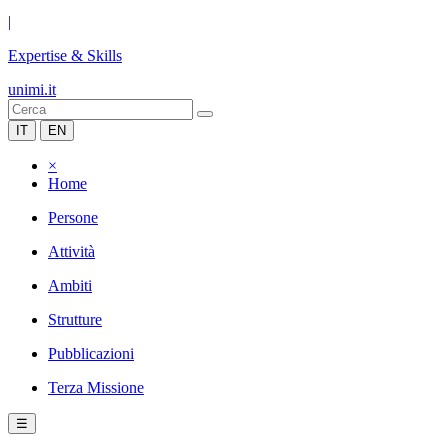
|
Expertise & Skills
unimi.it
IT
EN
×
Home
Persone
Attività
Ambiti
Strutture
Pubblicazioni
Terza Missione
☰