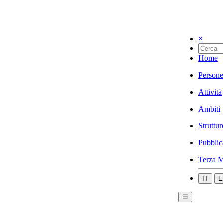
×
Home
Persone
Attività
Ambiti
Struttur
Pubblic
Terza M
IT
E
☰