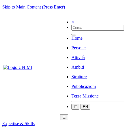
Skip to Main Content (Press Enter)
×
Home
Persone
Attività
Ambiti
Strutture
Pubblicazioni
Terza Missione
IT
EN
☰
Expertise & Skills