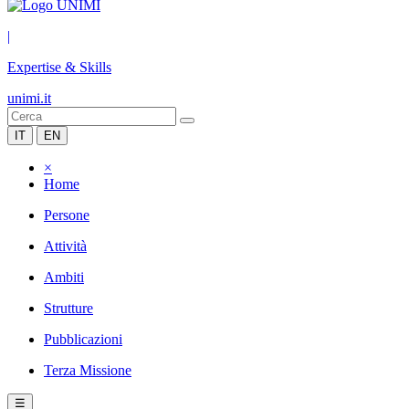
|
Expertise & Skills
unimi.it
IT
EN
×
Home
Persone
Attività
Ambiti
Strutture
Pubblicazioni
Terza Missione
☰