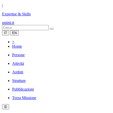
|
Expertise & Skills
unimi.it
IT
EN
×
Home
Persone
Attività
Ambiti
Strutture
Pubblicazioni
Terza Missione
☰