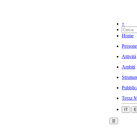
×
Home
Persone
Attività
Ambiti
Struttur
Pubblic
Terza M
IT
E
☰