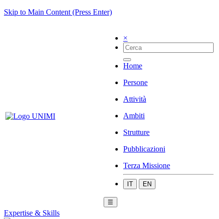
Skip to Main Content (Press Enter)
×
Home
Persone
Attività
Ambiti
Strutture
Pubblicazioni
Terza Missione
IT
EN
☰
Expertise & Skills