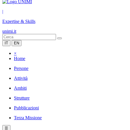
|
Expertise & Skills
unimi.it
IT
EN
×
Home
Persone
Attività
Ambiti
Strutture
Pubblicazioni
Terza Missione
☰