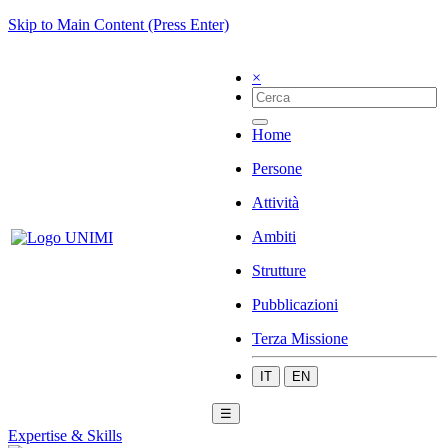
Skip to Main Content (Press Enter)
×
Home
Persone
Attività
Ambiti
Strutture
Pubblicazioni
Terza Missione
IT
EN
☰
Expertise & Skills