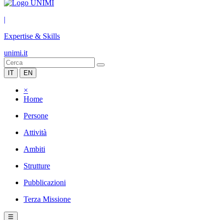
|
Expertise & Skills
unimi.it
IT
EN
×
Home
Persone
Attività
Ambiti
Strutture
Pubblicazioni
Terza Missione
☰