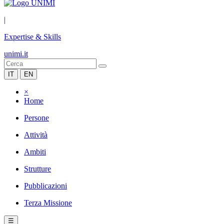
|
Expertise & Skills
unimi.it
IT
EN
×
Home
Persone
Attività
Ambiti
Strutture
Pubblicazioni
Terza Missione
☰