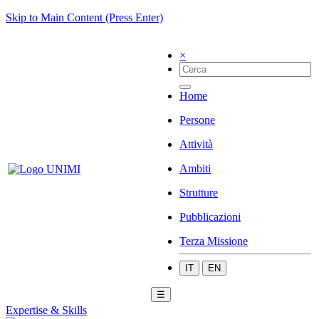
Skip to Main Content (Press Enter)
×
Home
Persone
Attività
Ambiti
Strutture
Pubblicazioni
Terza Missione
IT
EN
☰
Expertise & Skills